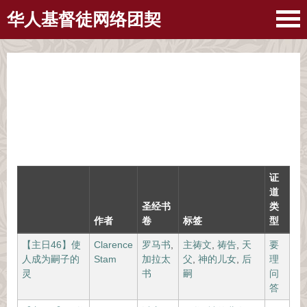
华人基督徒网络团契
证
道
圣经书
类
作者
卷
标签
型
【主日46】使
Clarence
罗马书
,
主祷文
,
祷告
,
天
要
人成为嗣子的
Stam
加拉太
父
,
神的儿女
,
后
理
灵
书
嗣
问
答