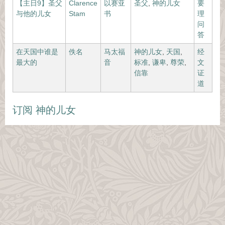
【主日9】圣父
Clarence
以赛亚
圣父
,
神的儿女
要
与他的儿女
Stam
书
理
问
答
在天国中谁是
佚名
马太福
神的儿女
,
天国
,
经
最大的
音
标准
,
谦卑
,
尊荣
,
文
信靠
证
道
订阅 神的儿女