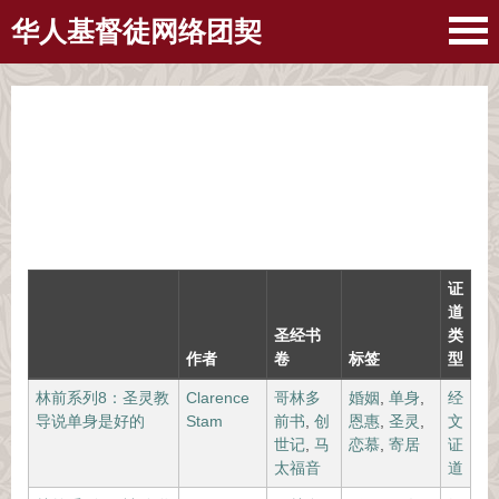
华人基督徒网络团契
证
道
圣经书
类
作者
卷
标签
型
林前系列8：圣灵教
Clarence
哥林多
婚姻
,
单身
,
经
导说单身是好的
Stam
前书
,
创
恩惠
,
圣灵
,
文
世记
,
马
恋慕
,
寄居
证
太福音
道