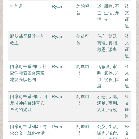
神的道
Ryan
约翰福
道
,
黑暗
,
死
经
音
亡
,
生命
,
永
文
恒
,
光
证
道
耶稣基督是唯一的
Ryan
使徒行
信心
,
复活
,
经
救主
传
真理
,
真相
,
文
救恩
,
谦卑
证
道
阿摩司书系列6：神
Ryan
阿摩司
传福音
,
审
经
应许藉着基督荣耀
书
判
,
复兴
,
咒
文
地复兴以色列
诅
,
祝福
,
国
证
度
道
阿摩司书系列5：阿
Ryan
阿摩司
邪恶
,
安逸
,
经
摩司神的百姓宣布
书
满足
,
审判
,
文
圣约的咒诅
咒诅
,
悔改
证
道
阿摩司书系列4：寻
Ryan
阿摩司
公义
,
生活
,
经
求公义，就必存活
书
谦卑
,
诫命
,
文