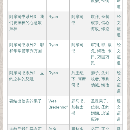
教会
,
怜悯
证
道
阿摩司书系列3：我
Ryan
阿摩司
敬拜
,
圣餐
,
经
们要按神的心意敬
书
献祭
,
信心
,
文
拜神
悔改
,
悖逆
证
道
阿摩司书系列2：耶
Ryan
阿摩司
审判
,
罪
,
赦
经
和华掌管审判万国
书
免
,
悔改
,
末
文
日
,
万国万
证
民
道
阿摩司书系列1：立
Ryan
列王纪
狮子
,
先知
,
经
约之神的怒吼
下
,
阿摩
牧者
,
审判
,
文
司书
劝诫
,
悔改
证
道
要结出信实的果子
Wes
罗马书
,
圣灵果子
,
经
Bredenhof
加拉太
信实
,
圣约
,
文
书
婚姻
,
忠诚
,
证
应许
道
主教导我们要有正
佚名
哥林多
公正
,
正义
,
经