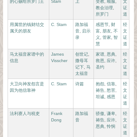
的心赐给所罗门王
Stam
上
受教
,
顺服
,
文
教会治理
,
证
所罗门
道
用属世的钱财结交
C. Stam
路加福
感恩节
,
财
经
属天的朋友
音
,
启示
富
,
朋友
,
不
文
录
义
,
管家
,
智
证
慧
道
马太福音家谱中的
James
创世记
,
家谱
,
恩典
,
经
信息
Visscher
撒母耳
救恩
,
应许
,
文
记下
,
马
圣约
证
太福音
道
大卫向神发怨言是
C. Stam
诗篇
抱怨
,
信靠
,
经
因为他信靠神
祷告
,
愁苦
,
文
坦诚
,
感恩
证
道
法利赛人与税吏
Frank
路加福
骄傲
,
谦卑
,
经
Dong
音
祷告
,
应许
,
文
恩典
,
怜悯
证
道