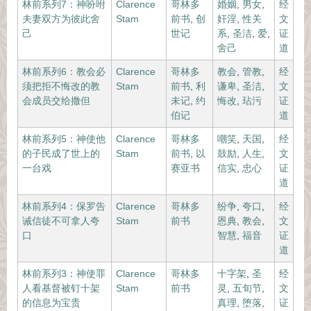
林前系列7：神吩咐
Clarence
哥林多
婚姻
,
男女
,
经
夫妻双方为彼此舍
Stam
前书
,
创
奸淫
,
性关
文
己
世记
系
,
圣洁
,
爱
,
证
舍己
道
林前系列6：教会必
Clarence
哥林多
教会
,
管教
,
经
须把拒不悔改的教
Stam
前书
,
利
谦卑
,
圣洁
,
文
会成员交给撒但
未记
,
约
悔改
,
玷污
证
伯记
道
林前系列5：神使他
Clarence
哥林多
嘲笑
,
天国
,
经
的子民成了世上的
Stam
前书
,
以
鼓励
,
人生
,
文
一台戏
赛亚书
信实
,
忠心
证
道
林前系列4：保罗告
Clarence
哥林多
纷争
,
夸口
,
经
诫信徒不可拿人夸
Stam
前书
恩典
,
教会
,
文
口
智慧
,
福音
证
道
林前系列3：神使罪
Clarence
哥林多
十字架
,
圣
经
人看基督被钉十架
Stam
前书
灵
,
五旬节
,
文
的信息为宝贵
真理
,
堕落
,
证