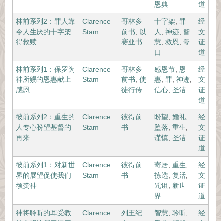
恩典
道
林前系列2：罪人靠
Clarence
哥林多
十字架
,
罪
经
令人生厌的十字架
Stam
前书
,
以
人
,
神迹
,
智
文
得救赎
赛亚书
慧
,
救恩
,
夸
证
口
道
林前系列1：保罗为
Clarence
哥林多
感恩节
,
恩
经
神所赐的恩惠献上
Stam
前书
,
使
惠
,
罪
,
神迹
,
文
感恩
徒行传
信心
,
圣洁
证
道
彼前系列2：重生的
Clarence
彼得前
盼望
,
婚礼
,
经
人专心盼望基督的
Stam
书
堕落
,
重生
,
文
再来
谨慎
,
圣洁
证
道
彼前系列1：对新世
Clarence
彼得前
寄居
,
重生
,
经
界的展望促使我们
Stam
书
拣选
,
复活
,
文
颂赞神
咒诅
,
新世
证
界
道
神将聆听的耳受教
Clarence
列王纪
智慧
,
聆听
,
经