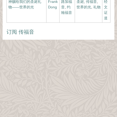
神赐给我们的圣诞礼
Frank
路加福
圣诞
,
传福音
,
经
物——世界的光
Dong
音
,
约
世界的光
,
礼物
文
翰福音
证
道
订阅 传福音