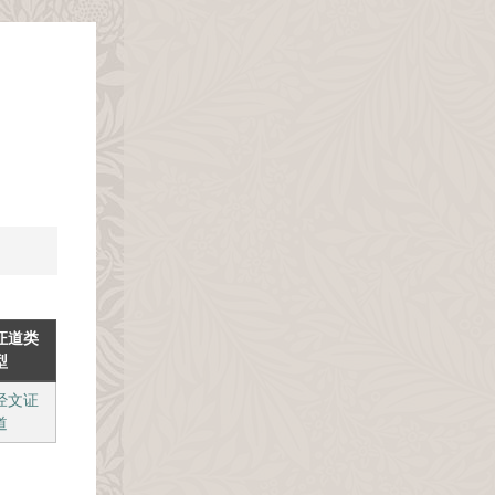
证道类
型
经文证
道