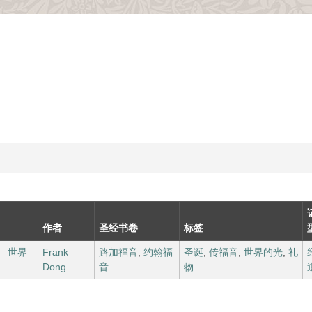
作者
圣经书卷
标签
—世界
Frank
路加福音
,
约翰福
圣诞
,
传福音
,
世界的光
,
礼
Dong
音
物