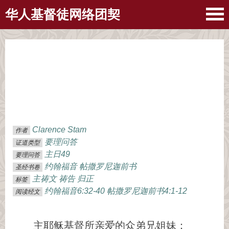
华人基督徒网络团契
Clarence Stam
作者
要理问答
证道类型
主日49
要理问答
约翰福音
帖撒罗尼迦前书
圣经书卷
主祷文
祷告
归正
标签
约翰福音6:32-40
帖撒罗尼迦前书4:1-12
阅读经文
主耶稣基督所亲爱的众弟兄姐妹：