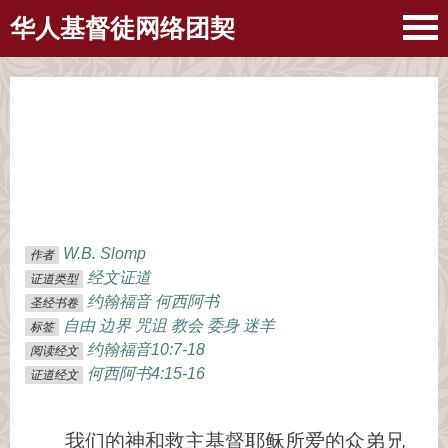
华人基督徒网络团契
W.B. Slomp
作者
经文证道
证道类型
约翰福音
何西阿书
圣经书卷
自由
边界
咒诅
教会
委身
迷羊
标签
约翰福音10:7-18
阅读经文
何西阿书4:15-16
证道经文
我们的神和救主基督耶稣所爱的众弟兄