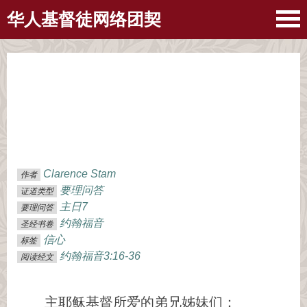
华人基督徒网络团契
Clarence Stam
作者
要理问答
证道类型
主日7
要理问答
约翰福音
圣经书卷
信心
标签
约翰福音3:16-36
阅读经文
主耶稣基督所爱的弟兄姊妹们：