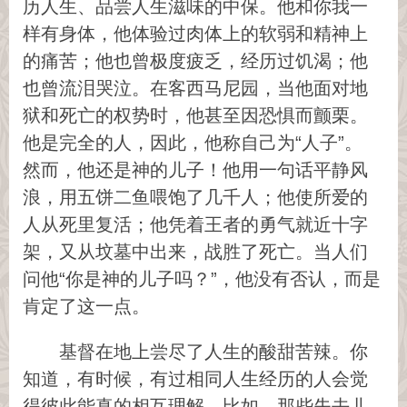
历人生、品尝人生滋味的中保。他和你我一
样有身体，他体验过肉体上的软弱和精神上
的痛苦；他也曾极度疲乏，经历过饥渴；他
也曾流泪哭泣。在客西马尼园，当他面对地
狱和死亡的权势时，他甚至因恐惧而颤栗。
他是完全的人，因此，他称自己为“人子”。
然而，他还是神的儿子！他用一句话平静风
浪，用五饼二鱼喂饱了几千人；他使所爱的
人从死里复活；他凭着王者的勇气就近十字
架，又从坟墓中出来，战胜了死亡。当人们
问他“你是神的儿子吗？”，他没有否认，而是
肯定了这一点。
基督在地上尝尽了人生的酸甜苦辣。你
知道，有时候，有过相同人生经历的人会觉
得彼此能真的相互理解。比如，那些失去儿