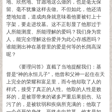
地、欣然地、甘愿地这么做的，也是毫无保
留、毫不犹豫这样去做。不但如此，他还清
楚地知道，道成肉身就意味着他要被钉上十
字架，要走进坟墓。这不正彰显了他那过于
人所能测度、所能理解的爱吗？我们身为世
人，能完全理解这份爱并为此心存感恩吗？
谁能测出神在基督里的爱是何等的长阔高深
呢？
《要理问答》直截了当地提醒我们：基
督是“神的永恒儿子”，他曾和父神一起住在天
上完全的荣耀和富足里，而今他却取了人的
样式，接受了真正的人性。他取的人性是败
坏的，是被罪带来的诸多严重后果损伤、玷
污了的，是被软弱和疾病所充满的；他取了
一个必死的身体，至终走向坟墓。他本是如