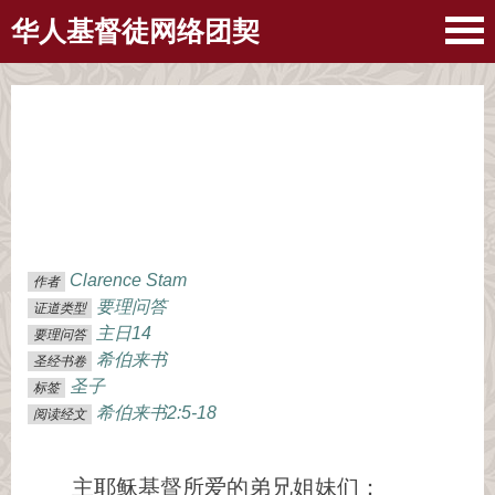
华人基督徒网络团契
Clarence Stam
作者
要理问答
证道类型
主日14
要理问答
希伯来书
圣经书卷
圣子
标签
希伯来书2:5-18
阅读经文
主耶稣基督所爱的弟兄姐妹们：