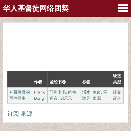
华人基督徒网络团契
证道
作者
圣经书卷
标签
类型
神百姓做的
Frank
耶利米书
,
约翰
活水
,
生命
,
罪
,
经文
两件恶事
Dong
福音
,
启示录
满足
,
泉源
证道
订阅 泉源