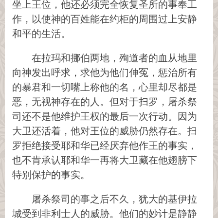
坐上王位，他还必须完全恢复圣所的事奉工
作，以使神的百姓能在约柜的周围过上安静
和平的生活。
在拉玛和挪伯两地，殉道者的血从地里
向神发出呼求，求他为他们伸冤，惩治所有
的暴君和一切嘴上称他的名，心里却尽都是
恶，无视神存在的人。但对于扫罗，屠杀祭
司还不是他维护王权的最后一次行动。因为
大卫还活着，他对王位的威胁仍然存在。扫
罗拒绝接受耶和华已经厌弃他作王的事实，
也不肯承认耶和华一再将大卫藏在他翅膀下
特别保护的事实。
屠杀祭司的事之后不久，犹大的基伊拉
城受到非利士人的威胁。他们的妙计是静静