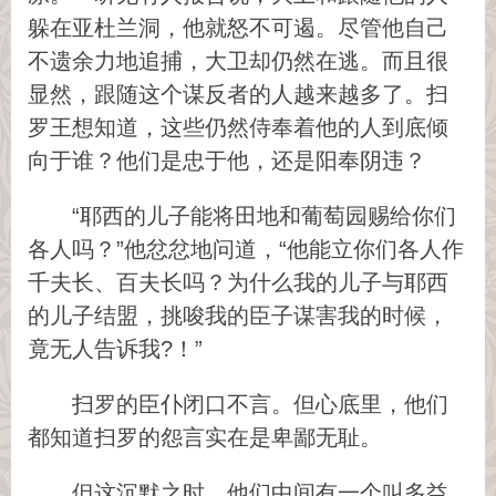
躲在亚杜兰洞，他就怒不可遏。尽管他自己
不遗余力地追捕，大卫却仍然在逃。而且很
显然，跟随这个谋反者的人越来越多了。扫
罗王想知道，这些仍然侍奉着他的人到底倾
向于谁？他们是忠于他，还是阳奉阴违？
“耶西的儿子能将田地和葡萄园赐给你们
各人吗？”他忿忿地问道，“他能立你们各人作
千夫长、百夫长吗？为什么我的儿子与耶西
的儿子结盟，挑唆我的臣子谋害我的时候，
竟无人告诉我?！”
扫罗的臣仆闭口不言。但心底里，他们
都知道扫罗的怨言实在是卑鄙无耻。
但这沉默之时，他们中间有一个叫多益