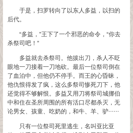
于是，扫罗转向了以东人多益，以扫的
后代。
“多益，”王下了一个邪恶的命令，“你去
杀祭司吧！”
多益就去杀祭司。他拔出刀，杀人不眨
眼地一刀接着一刀地砍。最后一位祭司倒在
了血泊中，但他仍不停手。而王的心昏昧，
他仇恨得发了疯，这么多祭司惨死刀下，他
还觉得不够解恨。多益又用刀将祭司城挪伯
中和住在圣所周围的所有活口尽都杀灭，无
论男女、孩童、吃奶的，和牛、羊、驴∙∙∙∙∙∙
只有一位祭司死里逃生，名叫亚比亚