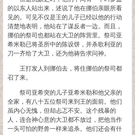
的以东人站出来，述说了他在挪伯亲眼所看
见的。可见不仅是王的儿子已经以他的行动
清楚地表明，他站在了谋反者一边。而且，
挪伯的祭司也都站在大卫的阵营里。祭司亚
希米勒已将圣所中的陈设饼，并杀歌利亚的
刀一齐给了大卫，还为他祷告求问神。
王打发人到挪伯去，将住挪伯的祭司都
召了来。
祭司亚希突的儿子亚希米勒和他父亲的
全家，有八十五位祭司来到王的面前。他们
虽内心无愧，但却忐忑不安。这个残暴的
人，连合神心意的大卫都不放过，把他当作
一头可怕的野兽一样来追杀。他们还会有什