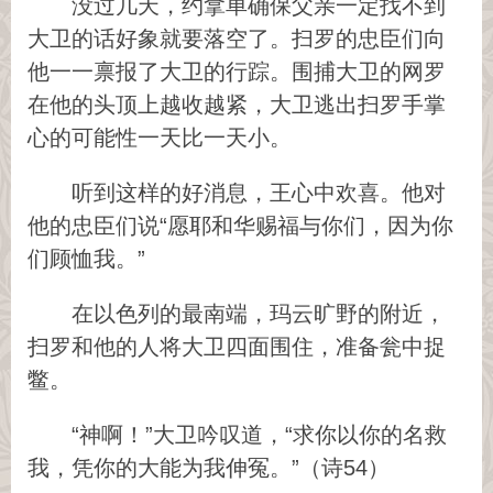
没过几天，约拿单确保父亲一定找不到
大卫的话好象就要落空了。扫罗的忠臣们向
他一一禀报了大卫的行踪。围捕大卫的网罗
在他的头顶上越收越紧，大卫逃出扫罗手掌
心的可能性一天比一天小。
听到这样的好消息，王心中欢喜。他对
他的忠臣们说“愿耶和华赐福与你们，因为你
们顾恤我。”
在以色列的最南端，玛云旷野的附近，
扫罗和他的人将大卫四面围住，准备瓮中捉
鳖。
“神啊！”大卫吟叹道，“求你以你的名救
我，凭你的大能为我伸冤。”（诗54）