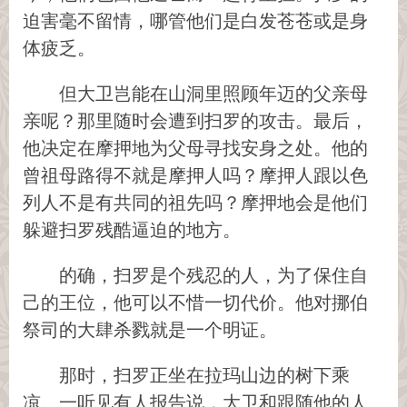
迫害毫不留情，哪管他们是白发苍苍或是身
体疲乏。
但大卫岂能在山洞里照顾年迈的父亲母
亲呢？那里随时会遭到扫罗的攻击。最后，
他决定在摩押地为父母寻找安身之处。他的
曾祖母路得不就是摩押人吗？摩押人跟以色
列人不是有共同的祖先吗？摩押地会是他们
躲避扫罗残酷逼迫的地方。
的确，扫罗是个残忍的人，为了保住自
己的王位，他可以不惜一切代价。他对挪伯
祭司的大肆杀戮就是一个明证。
那时，扫罗正坐在拉玛山边的树下乘
凉。一听见有人报告说，大卫和跟随他的人