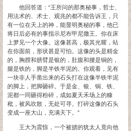
他回答道：“王所问的那奥秘事，哲士、
用法术的、术士、观兆的都不能告诉王，只
有一位在天上的神，能显明奥秘的事，他已
将日后必有的事指示尼布甲尼撒王。你在床
上梦见一个大像。这像甚高，极其光耀，站
在你面前，形状甚是可怕。这像的头是精金
的，胸膛和膀臂是银的，肚腹和腰是铜的，
腿是铁的，脚是半铁半泥的。你观看，见有
一块非人手凿出来的石头打在这像半铁半泥
的脚上，把脚砸碎。于是金、银、铜、铁、
泥都一同砸得粉碎，成如夏天禾场上的糠
秕，被风吹散，无处可寻。打碎这像的石头
变成一座大山，充满天下。”
王大为震惊，一个被掳的犹太人竟向他