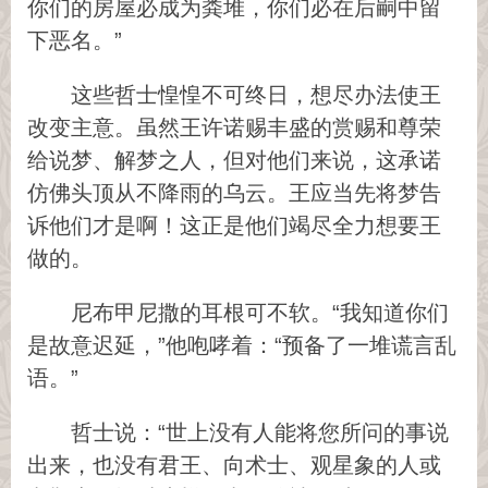
你们的房屋必成为粪堆，你们必在后嗣中留
下恶名。”
这些哲士惶惶不可终日，想尽办法使王
改变主意。虽然王许诺赐丰盛的赏赐和尊荣
给说梦、解梦之人，但对他们来说，这承诺
仿佛头顶从不降雨的乌云。王应当先将梦告
诉他们才是啊！这正是他们竭尽全力想要王
做的。
尼布甲尼撒的耳根可不软。“我知道你们
是故意迟延，”他咆哮着：“预备了一堆谎言乱
语。”
哲士说：“世上没有人能将您所问的事说
出来，也没有君王、向术士、观星象的人或