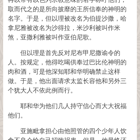
取而代之的是所向披靡的王所信奉的神明的
名字。于是，但以理被改名为伯提沙撒，哈
拿尼雅被改名为沙得拉，米沙利被叫作米
煞，亚撒利雅被叫作亚伯尼歌。
但以理是首先反对尼布甲尼撒谕令的
人。按规定，他得吃喝供奉过巴比伦神明的
肉和酒，可是他深知耶和华明确禁止这样
做。于是，他出面请求太监长容他和另外三
个犹大人不依此例而行。
耶和华为他们几人持守信心而大大祝福
他们。
亚施毗拿担心由他照管的四个少年人饮