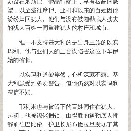
邸设在米斯巴。他品行端正，享有极高的威
望，以至逃往摩押、亚扪和以东的百姓因他
纷纷归回犹大。他们与没有被迦勒底人掳去
的犹大百姓一同重建犹大的村庄和城市。
惟一不支持基大利的是出身王族的以实
玛利。他与亚扪人的王合谋陷害这位下车伊
始的省长。
以实玛利道貌岸然，心机深藏不露。基
大利虽受到多次警告，但他仍然对以实玛利
深信不疑。
耶利米也与被留下的百姓同住在犹大。
起初，他被镣铐捆锁，由得胜的迦勒底人押
解前往巴比伦。护卫长尼布撒拉旦发现了其