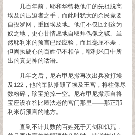
几百年前，耶和华曾救他们的先祖脱离
埃及的压迫者之手，而此时犹大的余民竟要
自投罗网，重回埃及地。他们不仅回到这为
奴之地，更心甘情愿地自取拜偶像之轭。虽
然耶利米的预言已经应验，而且毫厘不差，
但固执硬心的百姓仍不相信，耶利米口中所
出的真是神的话语。
几年之后，尼布甲尼撒再次出兵攻打埃
及122，他的军队摧毁了埃及王宫，将柱像尽
数粉碎，珍宝抢掠一空。尼布甲尼撒亲自将
宝座设在答比匿法老的宫门那里——那正耶
利米所预言的地方。
直到不计其数的百姓死于刀剑和饥荒，