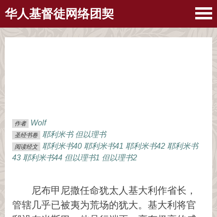
华人基督徒网络团契
Wolf
作者
耶利米书
但以理书
圣经书卷
耶利米书40
耶利米书41
耶利米书42
耶利米书
阅读经文
43
耶利米书44
但以理书1
但以理书2
尼布甲尼撒任命犹太人基大利作省长，
管辖几乎已被夷为荒场的犹大。基大利将官