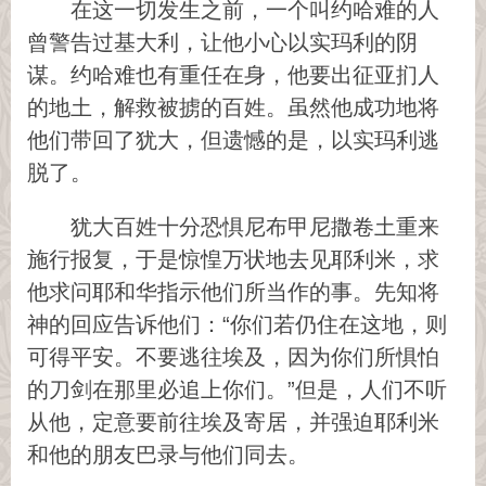
在这一切发生之前，一个叫约哈难的人
曾警告过基大利，让他小心以实玛利的阴
谋。约哈难也有重任在身，他要出征亚扪人
的地土，解救被掳的百姓。虽然他成功地将
他们带回了犹大，但遗憾的是，以实玛利逃
脱了。
犹大百姓十分恐惧尼布甲尼撒卷土重来
施行报复，于是惊惶万状地去见耶利米，求
他求问耶和华指示他们所当作的事。先知将
神的回应告诉他们：“你们若仍住在这地，则
可得平安。不要逃往埃及，因为你们所惧怕
的刀剑在那里必追上你们。”但是，人们不听
从他，定意要前往埃及寄居，并强迫耶利米
和他的朋友巴录与他们同去。