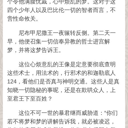
个令他满腹忧戚，心中烦乱的梦。这对于这
四个少年人以及巴比伦一切的智者而言，不
啻性命攸关。
尼布甲尼撒王一夜辗转反侧。第二天一
早，他便召集一切信奉异教的哲士进宫解
梦，并将这梦告诉王。
这位心烦意乱的王像是定意要彻底查明
这些术士，用法术的，行邪术的和迦勒底人
124，看他们是否真与神明交通。这些人是真
知晓一切隐秘的事呢，还是在欺哄众人，上
至君王下至百姓？
这位不可一世的暴君继而威胁道：“你们
若不将梦和梦的讲解告诉我，就必被凌迟，