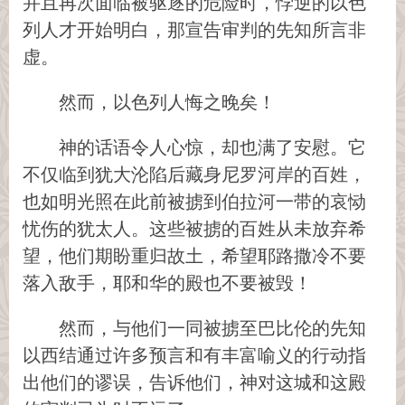
并且再次面临被驱逐的危险时，悖逆的以色
列人才开始明白，那宣告审判的先知所言非
虚。
然而，以色列人悔之晚矣！
神的话语令人心惊，却也满了安慰。它
不仅临到犹大沦陷后藏身尼罗河岸的百姓，
也如明光照在此前被掳到伯拉河一带的哀恸
忧伤的犹太人。这些被掳的百姓从未放弃希
望，他们期盼重归故土，希望耶路撒冷不要
落入敌手，耶和华的殿也不要被毁！
然而，与他们一同被掳至巴比伦的先知
以西结通过许多预言和有丰富喻义的行动指
出他们的谬误，告诉他们，神对这城和这殿