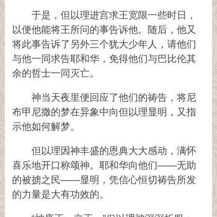
于是，但以理进宫求王宽限一些时日，
以便他能将王所问的事告诉他。随后，他又
将此事告诉了另外三个犹大少年人，请他们
与他一同求告耶和华，免得他们与巴比伦其
余的哲士一同灭亡。
神当天夜里便回应了他们的祷告，将尼
布甲尼撒的梦在异象中向但以理显明，又指
示他如何解梦。
但以理因神丰盛的恩典大大感动，满怀
喜乐地开口称颂神。耶和华向他们——无助
的被掳之民——显明，凭信心恒切祷告所发
的力量是大有功效的。