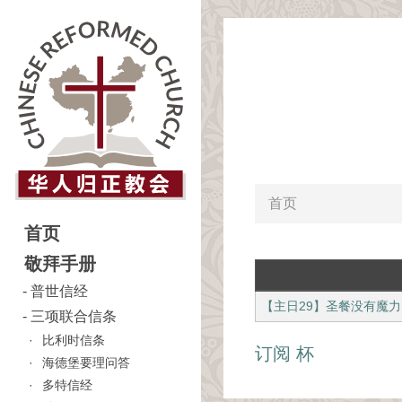
首页
首页
敬拜手册
普世信经
【主日29】圣餐没有魔力
三项联合信条
比利时信条
订阅 杯
海德堡要理问答
多特信经