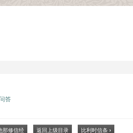
问答
他那修信经
返回上级目录
比利时信条
›