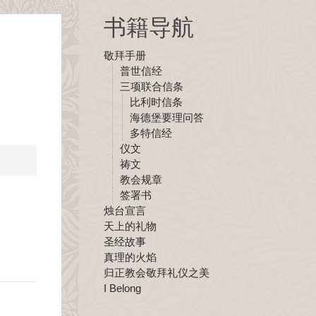
书籍导航
敬拜手册
普世信经
三项联合信条
比利时信条
海德堡要理问答
多特信经
仪文
祷文
教会规章
签署书
烛台宣言
天上的礼物
圣经故事
真理的火焰
归正教会敬拜礼仪之美
I Belong