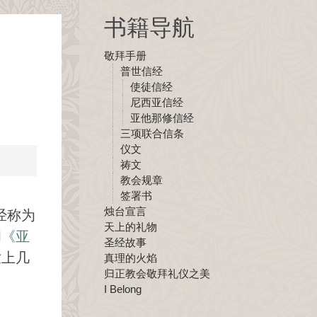
书籍导航
敬拜手册
普世信经
使徒信经
尼西亚信经
亚他那修信经
三项联合信条
仪文
祷文
教会规章
签署书
烛台宣言
经称为
天上的礼物
和
《亚
圣经故事
世上几
真理的火焰
归正教会敬拜礼仪之美
I Belong