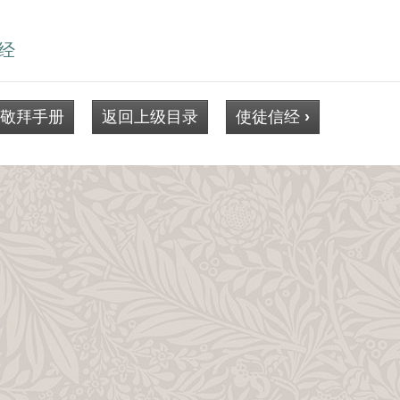
经
敬拜手册
返回上级目录
使徒信经
›