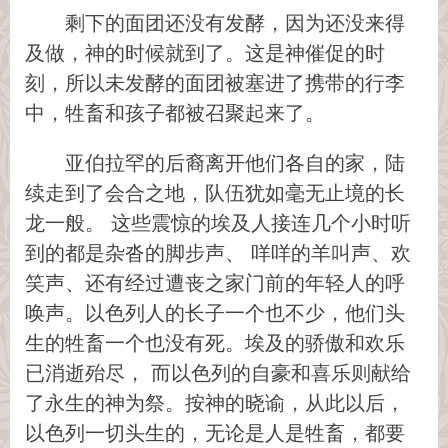
剩下的面团还没有发酵，因为还没来得
及做，神的时候就到了。这是神催促的时
刻，所以未发酵的面团被塞进了携带的行李
中，牲畜和孩子都被召聚起来了。
亚伯拉罕的后裔离开他们各自的家，陆
续走到了会合之地，队伍犹如毫无止境的长
龙一般。 这些震惊的埃及人接连几个小时听
到的都是杂沓的脚步声、 咩咩的羊叫声、欢
笑声、还有经过遭丧之家门前的年轻人的呼
唤声。以色列人的长子一个也不少，他们头
生的牲畜一个也没有死。埃及的骄傲和欢乐
已消逝殆尽， 而以色列的自豪和喜乐则献给
了永生的神为祭。按神的晓谕，从此以后，
以色列一切头生的，无论是人是牲畜，都要