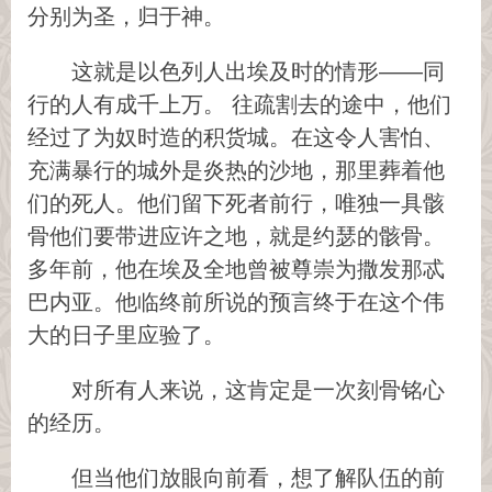
分别为圣，归于神。
这就是以色列人出埃及时的情形——同
行的人有成千上万。 往疏割去的途中，他们
经过了为奴时造的积货城。在这令人害怕、
充满暴行的城外是炎热的沙地，那里葬着他
们的死人。他们留下死者前行，唯独一具骸
骨他们要带进应许之地，就是约瑟的骸骨。
多年前，他在埃及全地曾被尊崇为撒发那忒
巴内亚。他临终前所说的预言终于在这个伟
大的日子里应验了。
对所有人来说，这肯定是一次刻骨铭心
的经历。
但当他们放眼向前看，想了解队伍的前