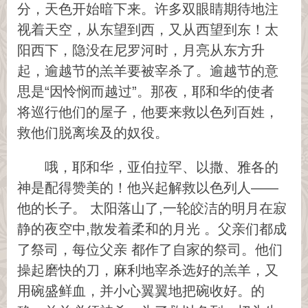
分，天色开始暗下来。许多双眼睛期待地注
视着天空，从东望到西，又从西望到东！太
阳西下，隐没在尼罗河时，月亮从东方升
起，逾越节的羔羊要被宰杀了。逾越节的意
思是“因怜悯而越过”。那夜，耶和华的使者
将巡行他们的屋子，他要来救以色列百姓，
救他们脱离埃及的奴役。
哦，耶和华，亚伯拉罕、以撒、雅各的
神是配得赞美的！他兴起解救以色列人——
他的长子。 太阳落山了,一轮皎洁的明月在寂
静的夜空中,散发着柔和的月光 。父亲们都成
了祭司，每位父亲 都作了自家的祭司。他们
操起磨快的刀，麻利地宰杀选好的羔羊，又
用碗盛鲜血，并小心翼翼地把碗收好。的