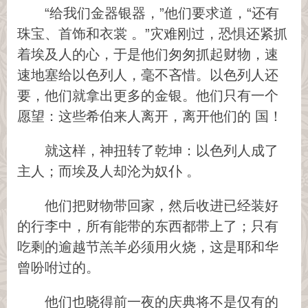
“给我们金器银器，”他们要求道，“还有
珠宝、首饰和衣裳 。”灾难刚过，恐惧还紧抓
着埃及人的心，于是他们匆匆抓起财物，速
速地塞给以色列人，毫不吝惜。以色列人还
要，他们就拿出更多的金银。他们只有一个
愿望：这些希伯来人离开，离开他们的 国！
就这样，神扭转了乾坤：以色列人成了
主人；而埃及人却沦为奴仆 。
他们把财物带回家，然后收进已经装好
的行李中，所有能带的东西都带上了；只有
吃剩的逾越节羔羊必须用火烧，这是耶和华
曾吩咐过的。
他们也晓得前一夜的庆典将不是仅有的