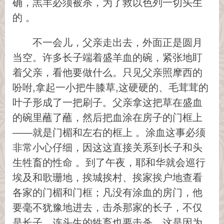
确，羔羊必须被杀，为了救以色列一切头生
的 。
不一会儿，父亲走出去，外面正是圆月
当空。许多长子端着盛羊血的碗，紧张地盯
着父亲，看他要做什么。只见父亲照摩西的
吩咐,拿起一小把牛膝草,这硬硬的、毛茸茸的
叶子形成了一把刷子。父亲拿这把草在盛血
的碗里蘸了蘸，然后把血涂在房子的门框上
——就是门楣和左右的框上 。涂血这事必须
非常小心仔细，因这这直接关系到长子和头
生牲畜的性命 。到了午夜，耶和华就会巡行
埃及和歌珊地，挨城挨村、挨家挨户地查看
各家的门楣和门框；凡没有涂血的房门，他
要毫不犹豫地进去，击杀那家的长子，不仅
是长子，连头生的牲畜也要击杀。这是因为