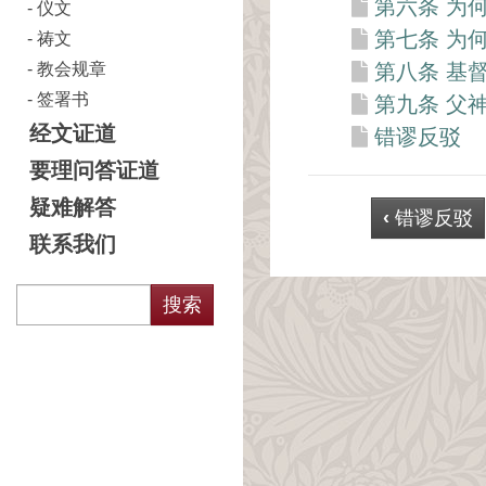
第六条 为
仪文
第七条 为
祷文
教会规章
第八条 基
签署书
第九条 父
经文证道
错谬反驳
要理问答证道
疑难解答
‹
错谬反驳
联系我们