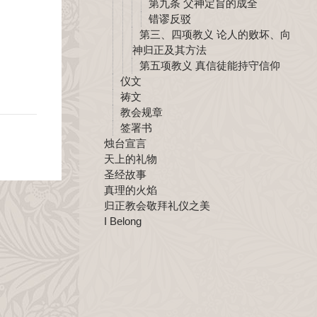
第九条 父神定旨的成全
错谬反驳
第三、四项教义 论人的败坏、向
神归正及其方法
第五项教义 真信徒能持守信仰
仪文
祷文
教会规章
签署书
烛台宣言
天上的礼物
圣经故事
真理的火焰
归正教会敬拜礼仪之美
I Belong