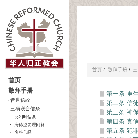
首页
敬拜手册
三
首页
敬拜手册
第一条 重
普世信经
第二条 信
三项联合信条
第三条 神
比利时信条
第四条 真
海德堡要理问答
第五条 犯
多特信经