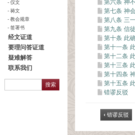
第六条 神
仪文
第七条 神
祷文
教会规章
第八条 三
签署书
第九条 信
经文证道
第十条 此
第十一条 
要理问答证道
第十二条 
疑难解答
第十三条 
联系我们
第十四条 
第十五条 
错谬反驳
‹
错谬反驳