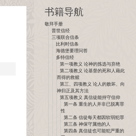
书籍导航
敬拜手册
普世信经
三项联合信条
比利时信条
海德堡要理问答
多特信经
第一项教义 论神的拣选与弃绝
第二项教义 论基督的死和人藉此
而得的救赎
第三、四项教义 论人的败坏、向
神归正及其方法
第五项教义 真信徒能持守信仰
第一条 重生的人并非已脱离罪
性
第二条 信徒每天都因软弱犯罪
第三条 神保守属他的人
第四条 真信徒也可能犯严重的